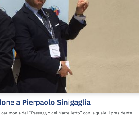
one a Pierpaolo Sinigaglia
e cerimonia del “Passaggio del Martelletto” con la quale il presidente