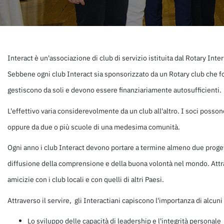
Interact è un'associazione di club di servizio istituita dal Rotary Inter
Sebbene ogni club Interact sia sponsorizzato da un Rotary club che for
gestiscono da soli e devono essere finanziariamente autosufficienti.
L'effettivo varia considerevolmente da un club all'altro. I soci posso
oppure da due o più scuole di una medesima comunità.
Ogni anno i club Interact devono portare a termine almeno due progett
diffusione della comprensione e della buona volontà nel mondo. Attrav
amicizie con i club locali e con quelli di altri Paesi.
Attraverso il servire, gli Interactiani capiscono l'importanza di alcuni 
Lo sviluppo delle capacità di leadership e l'integrità personale