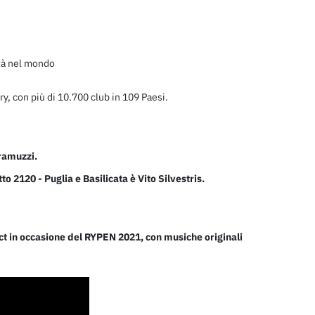
tà nel mondo
ary, con più di 10.700 club in 109 Paesi.
aramuzzi.
o 2120 - Puglia e Basilicata è Vito Silvestris.
act in occasione del RYPEN 2021, con musiche originali