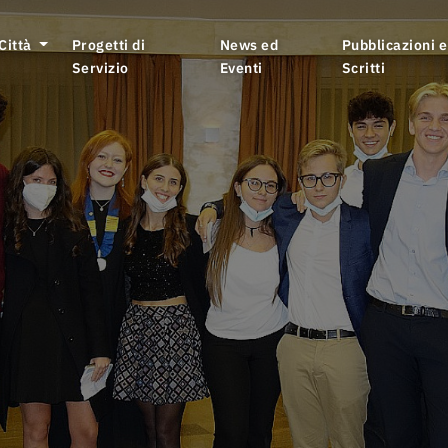
 Città
Progetti di
News ed
Pubblicazioni e
Servizio
Eventi
Scritti