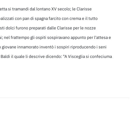
icetta si tramandi dal lontano XV secolo; le Clarisse
lizzati con pan di spagna farcito con crema e il tutto
ti dolci furono preparati dalle Clarisse per le nozze
i; nel frattempo gli ospiti sospiravano appunto per l'attesa e
n giovane innamorato inventò i sospiri riproducendo i seni
Baldi il quale li descrive dicendo: "A Visceglia si confeciuma