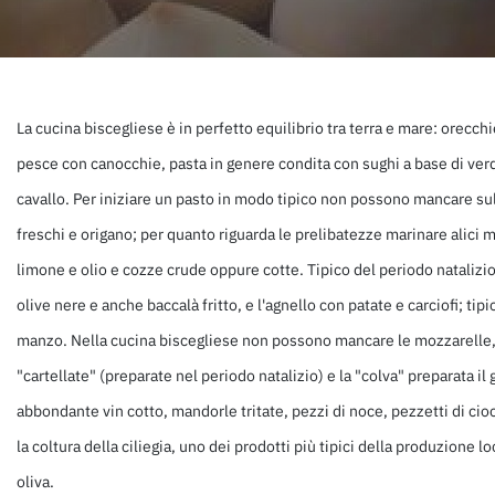
La cucina biscegliese è in perfetto equilibrio tra terra e mare: orecchi
pesce con canocchie, pasta in genere condita con sughi a base di verdu
cavallo. Per iniziare un pasto in modo tipico non possono mancare sulla
freschi e origano; per quanto riguarda le prelibatezze marinare alici m
limone e olio e cozze crude oppure cotte. Tipico del periodo natalizio
olive nere e anche baccalà fritto, e l'agnello con patate e carciofi; ti
manzo. Nella cucina biscegliese non possono mancare le mozzarelle, le 
"cartellate" (preparate nel periodo natalizio) e la "colva" preparata il 
abbondante vin cotto, mandorle tritate, pezzi di noce, pezzetti di ciocc
la coltura della ciliegia, uno dei prodotti più tipici della produzione l
oliva.