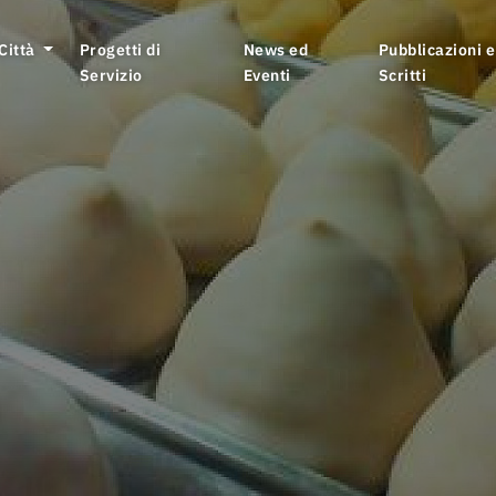
 Città
Progetti di
News ed
Pubblicazioni e
Servizio
Eventi
Scritti