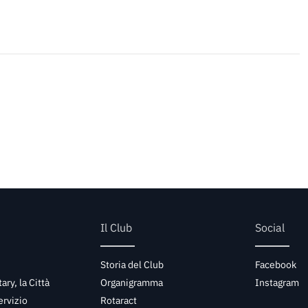
Il Club
Social
Storia del Club
Facebook
tary, la Città
Organigramma
Instagram
ervizio
Rotaract