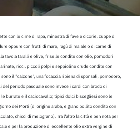
ette con le cime di rapa, minestra di fave e cicorie, zuppe di
re oppure con frutti di mare, ragù di maiale o di carne di
 tavola taralli e olive, friselle condite con olio, pomodori
arinate, ricci, piccoli polpi e seppioline crude condite con
 sono il "calzone", una focaccia ripiena di sponsali, pomodoro,
pici del periodo pasquale sono invece i cardi con brodo di
burrate e il caciocavallo; tipici dolci biscegliesi sono le
giorno dei Morti (di origine araba, è grano bollito condito con
olato, chicci di melograno). Tra l'altro la città è ben nota per
ocale e per la produzione di eccellente olio extra vergine di